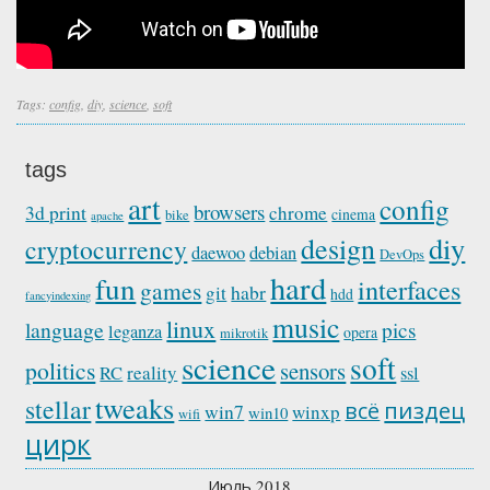
Tags:
config
,
diy
,
science
,
soft
tags
art
config
browsers
3d print
chrome
cinema
bike
apache
diy
design
cryptocurrency
daewoo
debian
DevOps
hard
fun
interfaces
games
habr
git
hdd
fancyindexing
music
linux
language
pics
leganza
opera
mikrotik
science
soft
politics
sensors
reality
RC
ssl
tweaks
stellar
пиздец
всё
win7
winxp
win10
wifi
цирк
Июль 2018