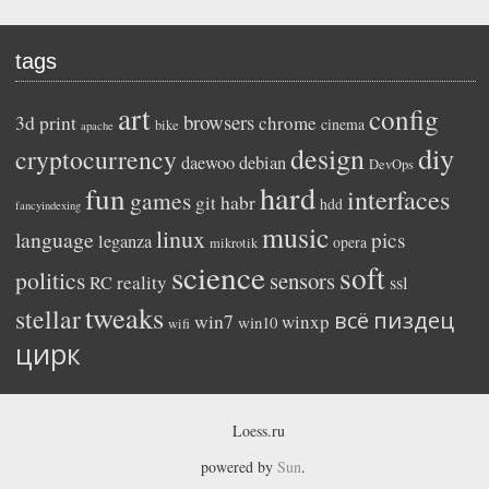
tags
art
config
browsers
3d print
chrome
cinema
bike
apache
diy
design
cryptocurrency
daewoo
debian
DevOps
hard
fun
interfaces
games
habr
git
hdd
fancyindexing
music
linux
language
pics
leganza
opera
mikrotik
science
soft
politics
sensors
reality
RC
ssl
tweaks
stellar
пиздец
всё
win7
winxp
win10
wifi
цирк
Loess.ru
powered by
Sun
.