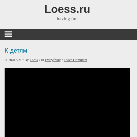
Loess.ru
having fun
К детям
2018-07-21
/
By
Loess
/
In
Everything
/
Leave Comment