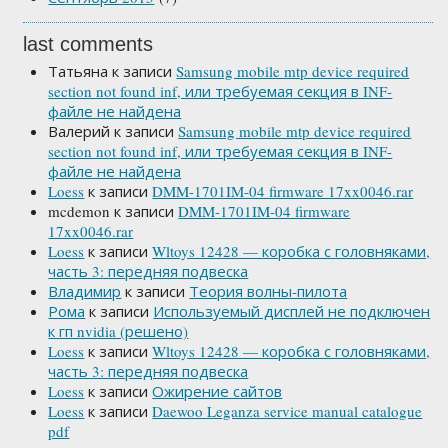
last comments
Татьяна
к записи
Samsung mobile mtp device required
section not found inf, или требуемая секция в INF-
файле не найдена
Валерий
к записи
Samsung mobile mtp device required
section not found inf, или требуемая секция в INF-
файле не найдена
Loess
к записи
DMM-1701IM-04 firmware 17xx0046.rar
mcdemon
к записи
DMM-1701IM-04 firmware
17xx0046.rar
Loess
к записи
Wltoys 12428 — коробка с головняками,
часть 3: передняя подвеска
Владимир
к записи
Теория волны-пилота
Рома
к записи
Используемый дисплей не подключен
к гп nvidia (решено)
Loess
к записи
Wltoys 12428 — коробка с головняками,
часть 3: передняя подвеска
Loess
к записи
Ожирение сайтов
Loess
к записи
Daewoo Leganza service manual catalogue
pdf