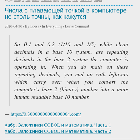
Числа с плавающей точкой в компьютере
не столь точны, как кажутся
2020-04-30
/
By
Loess
/
In
Everything
/
Leave Comment
So 0.1 and 0.2 (1/10 and 1/5) while clean
decimals in a base 10 system, are repeating
decimals in the base 2 system the computer is
operating in. When you do math on these
repeating decimals, you end up with leftovers
which carry over when you convert the
computer’s base 2 (binary) number into a more
human readable base 10 number.
—
https://0.30000000000000004.com/
Хабр. Заложники COBOL и математика. Часть 1
Хабр. Заложники COBOL и математика. Часть 2