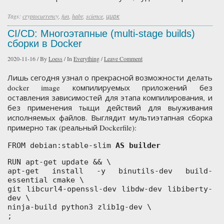
Tags:
cryptocurrency
,
fun
,
habr
,
science
,
цирк
CI/CD: Многоэтапные (multi-stage builds)
сборки в Docker
2020-11-16
/
By
Loess
/
In
Everything
/
Leave Comment
Лишь сегодня узнал о прекрасной возможности делать
docker image компилируемых приложений без
оставления зависимостей для этапа компилирования, и
без применения тыщи действий для выуживания
исполняемых файлов. Выглядит мультиэтапная сборка
примерно так (реальный Dockerfile):
FROM debian:stable-slim
AS builder
RUN apt-get update && \
apt-get install -y binutils-dev build-
essential cmake \
git libcurl4-openssl-dev libdw-dev libiberty-
dev \
ninja-build python3 zlib1g-dev \
;