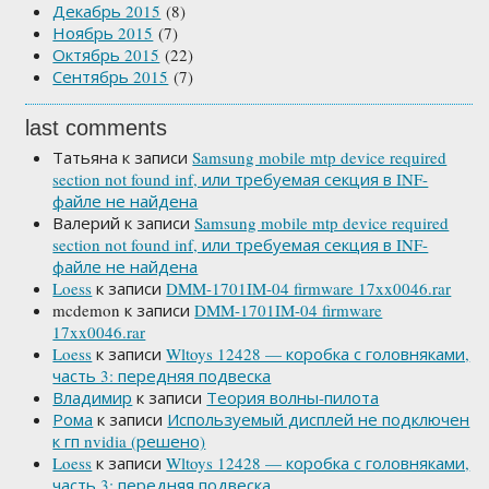
Декабрь 2015
(8)
Ноябрь 2015
(7)
Октябрь 2015
(22)
Сентябрь 2015
(7)
last comments
Татьяна
к записи
Samsung mobile mtp device required
section not found inf, или требуемая секция в INF-
файле не найдена
Валерий
к записи
Samsung mobile mtp device required
section not found inf, или требуемая секция в INF-
файле не найдена
Loess
к записи
DMM-1701IM-04 firmware 17xx0046.rar
mcdemon
к записи
DMM-1701IM-04 firmware
17xx0046.rar
Loess
к записи
Wltoys 12428 — коробка с головняками,
часть 3: передняя подвеска
Владимир
к записи
Теория волны-пилота
Рома
к записи
Используемый дисплей не подключен
к гп nvidia (решено)
Loess
к записи
Wltoys 12428 — коробка с головняками,
часть 3: передняя подвеска