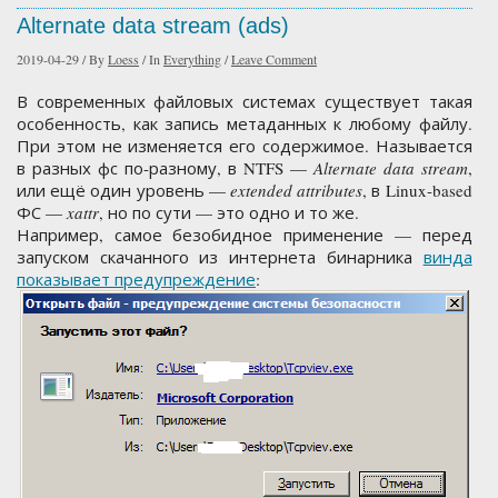
Alternate data stream (ads)
2019-04-29
/
By
Loess
/
In
Everything
/
Leave Comment
В современных файловых системах существует такая
особенность, как запись метаданных к любому файлу.
При этом не изменяется его содержимое. Называется
в разных фс по-разному, в NTFS —
Alternate data stream
,
или ещё один уровень —
extended attributes
, в Linux-based
ФС —
xattr
, но по сути — это одно и то же.
Например, самое безобидное применение — перед
запуском скачанного из интернета бинарника
винда
показывает предупреждение
: