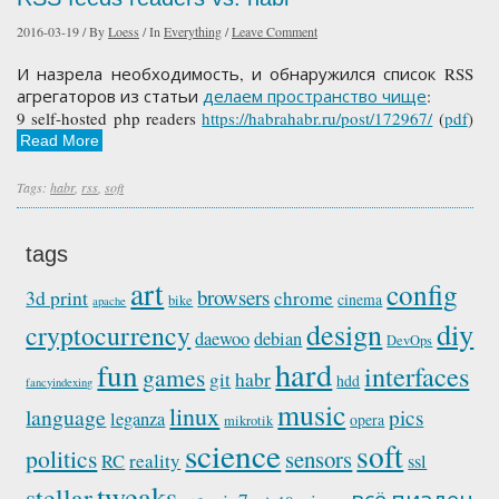
2016-03-19
/
By
Loess
/
In
Everything
/
Leave Comment
И назрела необходимость, и обнаружился список RSS
агрегаторов из статьи
делаем пространство чище
:
9 self-hosted php readers
https://habrahabr.ru/post/172967/
(
pdf
)
Read More
Tags:
habr
,
rss
,
soft
tags
art
config
browsers
3d print
chrome
cinema
bike
apache
diy
design
cryptocurrency
daewoo
debian
DevOps
hard
fun
interfaces
games
habr
git
hdd
fancyindexing
music
linux
language
pics
leganza
opera
mikrotik
science
soft
politics
sensors
reality
RC
ssl
tweaks
stellar
пиздец