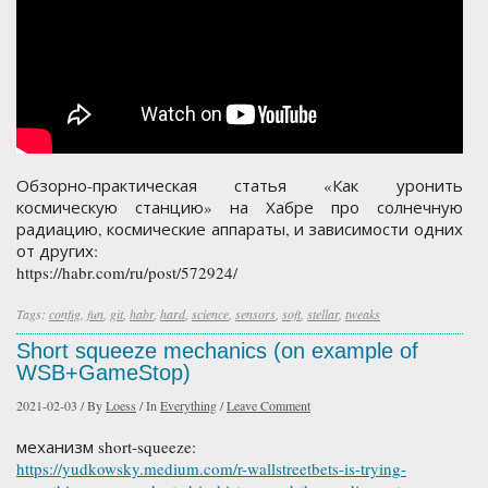
Обзорно-практическая статья «Как уронить
космическую станцию» на Хабре про солнечную
радиацию, космические аппараты, и зависимости одних
от других:
https://habr.com/ru/post/572924/
Tags:
config
,
fun
,
git
,
habr
,
hard
,
science
,
sensors
,
soft
,
stellar
,
tweaks
Short squeeze mechanics (on example of
WSB+GameStop)
2021-02-03
/
By
Loess
/
In
Everything
/
Leave Comment
механизм short-squeeze:
https://yudkowsky.medium.com/r-wallstreetbets-is-trying-