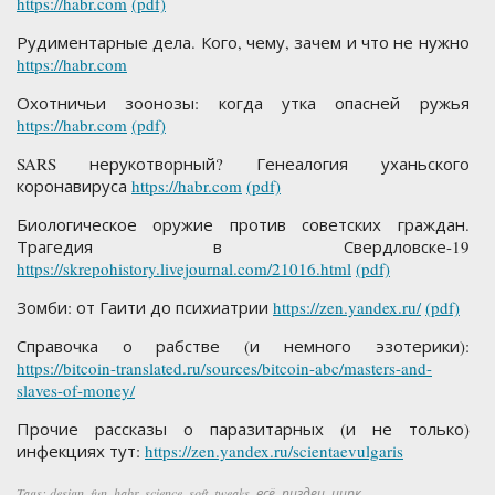
https://habr.com
(pdf)
Рудиментарные дела. Кого, чему, зачем и что не нужно
https://habr.com
Охотничьи зоонозы: когда утка опасней ружья
https://habr.com
(pdf)
SARS нерукотворный? Генеалогия уханьского
коронавируса
https://habr.com
(pdf)
Биологическое оружие против советских граждан.
Трагедия в Свердловске-19
https://skrepohistory.livejournal.com/21016.html
(pdf)
Зомби: от Гаити до психиатрии
https://zen.yandex.ru/
(pdf)
Справочка о рабстве (и немного эзотерики):
https://bitcoin-translated.ru/sources/bitcoin-abc/masters-and-
slaves-of-money/
Прочие рассказы о паразитарных (и не только)
инфекциях тут:
https://zen.yandex.ru/scientaevulgaris
Tags:
design
,
fun
,
habr
,
science
,
soft
,
tweaks
,
всё
,
пиздец
,
цирк