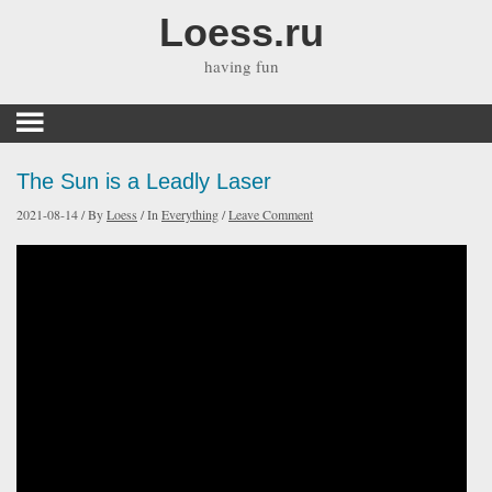
Loess.ru
having fun
The Sun is a Leadly Laser
2021-08-14
/
By
Loess
/
In
Everything
/
Leave Comment