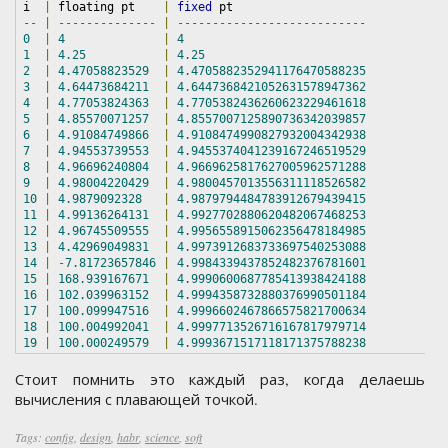
i  
|
 floating pt    
|
fixed
--
|
--------------
|
---------------------------
0
|
4
|
4
1
|
4.25
|
4.25
2
|
4.47058823529
|
4.4705882352941176470588235
3
|
4.64473684211
|
4.6447368421052631578947362
4
|
4.77053824363
|
4.7705382436260623229461618
5
|
4.85570071257
|
4.8557007125890736342039857
6
|
4.91084749866
|
4.9108474990827932004342938
7
|
4.94553739553
|
4.9455374041239167246519529
8
|
4.96696240804
|
4.9669625817627005962571288
9
|
4.98004220429
|
4.9800457013556311118526582
10
|
4.9879092328
|
4.9879794484783912679439415
11
|
4.99136264131
|
4.9927702880620482067468253
12
|
4.96745509555
|
4.9956558915062356478184985
13
|
4.42969049831
|
4.9973912683733697540253088
14
|
-
7.81723657846
|
4.9984339437852482376781601
15
|
168.939167671
|
4.9990600687785413938424188
16
|
102.039963152
|
4.9994358732880376990501184
17
|
100.099947516
|
4.9996602467866575821700634
18
|
100.004992041
|
4.9997713526716167817979714
19
|
100.000249579
|
4.9993671517118171375788238
Стоит помнить это каждый раз, когда делаешь
вычисления с плавающей точкой.
Tags:
config
,
design
,
habr
,
science
,
soft