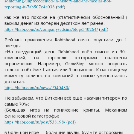
something-unprecedented-in-history-and-the-medias-not-
reporting-it-7ab507e4a038
(
pdf
)
как же это похоже на (статистически обоснованный!)
выжим денег из лотереи десятком лет ранее:
https://habr.com/ru/company/vdsina/blog/540264/
(
pdf
)
Рейтинг приложения Robinhood опять опустили до 1
звезды
«На следующий день Robinhood ввёл список из 50+
компаний, на торговлю которыми наложены
ограничения. Например, GameStop можно покупать
только в объёме 1 акция или 5 опционов. К настоящему
моменту количество компаний в списке уменьшилось
до пяти.»
https://habr.com/ru/news/t/540480/
Не забываем, что Биткоин всё ещё накачан титером по
самые 70%:
(Большая игра на понижение крипты. Механизм
финансовой катастрофы)
https://habr.com/ru/post/538198/
(
pdf
)
в большой игре — большие акулы, будьте осторожны