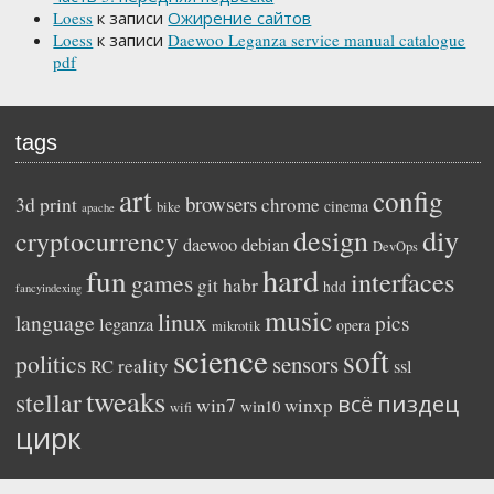
Loess
к записи
Ожирение сайтов
Loess
к записи
Daewoo Leganza service manual catalogue
pdf
tags
art
config
browsers
3d print
chrome
cinema
bike
apache
diy
design
cryptocurrency
daewoo
debian
DevOps
hard
fun
interfaces
games
habr
git
hdd
fancyindexing
music
linux
language
pics
leganza
opera
mikrotik
science
soft
politics
sensors
reality
RC
ssl
tweaks
stellar
пиздец
всё
win7
winxp
win10
wifi
цирк