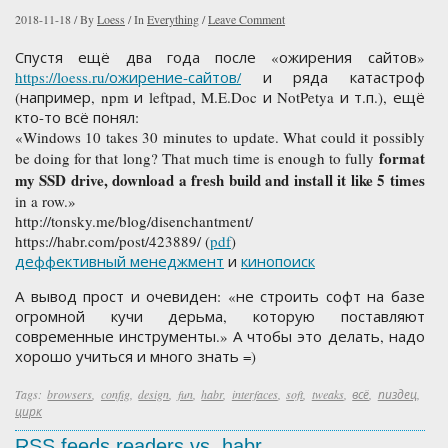
2018-11-18
/
By
Loess
/
In
Everything
/
Leave Comment
Спустя ещё два года после «ожирения сайтов»
https://loess.ru/ожирение-сайтов/
и ряда катастроф
(например, npm и leftpad, M.E.Doc и NotPetya и т.п.), ещё
кто-то всё понял:
«Windows 10 takes 30 minutes to update. What could it possibly
format
be doing for that long? That much time is enough to fully
my SSD drive, download a fresh build and install it like 5 times
in a row.»
http://tonsky.me/blog/disenchantment/
https://habr.com/post/423889/ (
pdf
)
деффективный менеджмент
и
кинопоиск
А вывод прост и очевиден: «не строить софт на базе
огромной кучи дерьма, которую поставляют
современные инструменты.» А чтобы это делать, надо
хорошо учиться и много знать =)
Tags:
browsers
,
config
,
design
,
fun
,
habr
,
interfaces
,
soft
,
tweaks
,
всё
,
пиздец
,
цирк
RSS feeds readers vs. habr