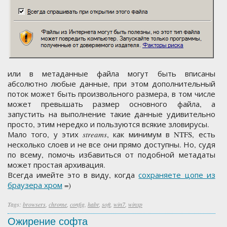
или в метаданные файла могут быть вписаны
абсолютно любые данные, при этом дополнительный
поток может быть произвольного размера, в том числе
может превышать размер основного файла, а
запустить на выполнение такие данные удивительно
просто, этим нередко и пользуются всякие зловирусы.
Мало того, у этих
streams
, как минимум в NTFS, есть
несколько слоев и не все они прямо доступны. Но, судя
по всему, помочь избавиться от подобной метадаты
может простая архивация.
Всегда имейте это в виду, когда
сохраняете цопе из
браузера хром
=)
Tags:
browsers
,
chrome
,
config
,
habr
,
soft
,
win7
,
winxp
Ожирение софта