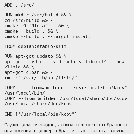
ADD . /src/
RUN mkdir /src/build && \
cd /src/build && \
cmake -G 'Ninja' .. && \
cmake --build . && \
cmake --build . --target install
FROM debian:stable-slim
RUN apt-get update && \
apt-get install -y binutils libcurl4 libdw1
zlib1g && \
apt-get clean && \
rm -rf /var/lib/apt/lists/*
COPY
--from=builder
/usr/local/bin/kcov*
/usr/local/bin/
COPY
--from=builder
/usr/local/share/doc/kcov
/usr/local/share/doc/kcov
CMD ["/usr/local/bin/kcov"]
Служит для, очевидно, деплоя только что собранного
приложения в докер образ и, так сказать, запуска-