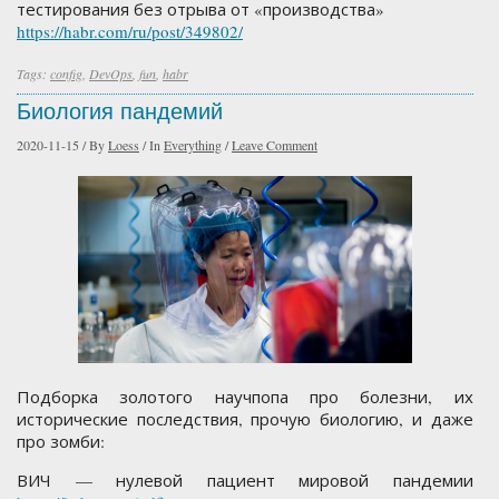
тестирования без отрыва от «производства»
https://habr.com/ru/post/349802/
Tags:
config
,
DevOps
,
fun
,
habr
Биология пандемий
2020-11-15
/
By
Loess
/
In
Everything
/
Leave Comment
Подборка золотого научпопа про болезни, их
исторические последствия, прочую биологию, и даже
про зомби:
ВИЧ — нулевой пациент мировой пандемии