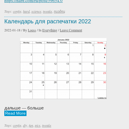
https://habr.com/ru/post/596543/
Tags:
config
,
hard
,
science
,
tweaks
,
пиздец
Календарь для распечатки 2022
2022-01-18
/
By
Loess
/
In
Everything
/
Leave Comment
дальше — больше
Read More
Tags:
config
,
diy
,
fun
,
pics
,
tweaks