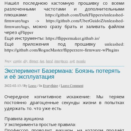
Нашёл последнюю кастомную прошивку со всеми
разлоченными частотами и дополнительными
плюшками: https://github.com/DarkFlippers/unleashed-
firmware/tags -> https://github.com/UberGuidoZ/unleashed-
firmware/tags, можно сразу брать и заливать файлом
через qFlipper
Ещё инструменты: https://flippermaker.github.io/
Ещё приложения под прошивку unleashed:
https://github.com/RogueMaster/flipperzero-firmware-wPlugins
Tags:
config
,
diy
,
flipper
,
fun
,
hard
,
interfaces
,
soft
,
tweaks
Эксперимент Базермана: Боязнь потерять
и её эксплуатация
2022-02-13
/
By
Loess
/
In
Everything
/
Leave Comment
Очередное когнитивное искажение: Мы теряем
постоянно драгоценные секунды жизни в попытках
удержать то. что уже есть
Правила аукциона
У эксперимента простые правила:
Профессор проводит аукцион, на котором продаёт