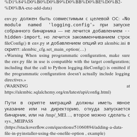
%D1%84%D0%B0%D0%B9%D0%BB%D0%BE%D0%B2-
%D0%BA-exe-add-data)
env.py должен быть совместимым с целевой ОС: «
No
» при запуске
module named 'logging.config'
собранного бинарника — не лечится добавлением
--
, но лечится закомменчиванием строк
hidden-import
fileConfig() в env.py и добавлением опций из alembic.ini в
скрипт: alembic_cfg.set_main_option(…)
«Warning When using programmatic configuration, make sure
the env.py file in use is compatible with the target configuration;
including that the call to Python logging.fileConfig() is omitted if
the programmatic configuration doesn’t actually include logging
directives.»
(WARNING at
https://alembic.sqlalchemy.org/en/latest/api/config.html)
Пути в скрипте миграций должны иметь явное
указание или на директорию, откуда запускается
бинарник, или на /tmp/_MEI…, второе можно сделать с
sys._MEIPASS
(https://stackoverflow.com/questions/51060894/adding-a-data-
file-in-pyinstaller-using-the-onefile-option , example)