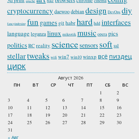
3d print
chrome
cinema
bike
apache
diy
design
cryptocurrency
daewoo
debian
DevOps
hard
fun
interfaces
games
habr
git
hdd
fancyindexing
music
linux
language
pics
leganza
opera
mikrotik
science
soft
politics
sensors
reality
RC
ssl
tweaks
stellar
пиздец
всё
win7
winxp
win10
wifi
цирк
Август 2026
ПН
ВТ
СР
ЧТ
ПТ
СБ
ВС
1
2
3
4
5
6
7
8
9
10
11
12
13
14
15
16
17
18
19
20
21
22
23
24
25
26
27
28
29
30
31
« Авг