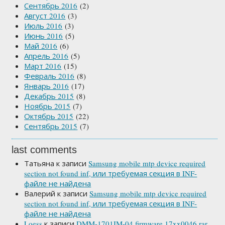
Сентябрь 2016
(2)
Август 2016
(3)
Июль 2016
(3)
Июнь 2016
(5)
Май 2016
(6)
Апрель 2016
(5)
Март 2016
(15)
Февраль 2016
(8)
Январь 2016
(17)
Декабрь 2015
(8)
Ноябрь 2015
(7)
Октябрь 2015
(22)
Сентябрь 2015
(7)
last comments
Татьяна
к записи
Samsung mobile mtp device required
section not found inf, или требуемая секция в INF-
файле не найдена
Валерий
к записи
Samsung mobile mtp device required
section not found inf, или требуемая секция в INF-
файле не найдена
Loess
к записи
DMM-1701IM-04 firmware 17xx0046.rar