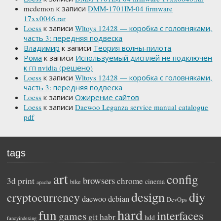
mcdemon
к записи
DMM-1701IM-04 firmware
17xx0046.rar
Loess
к записи
Wltoys 12428 — коробка с головняками,
часть 3: передняя подвеска
Владимир
к записи
Теория волны-пилота
Рома
к записи
Используемый дисплей не подключен
к гп nvidia (решено)
Loess
к записи
Wltoys 12428 — коробка с головняками,
часть 3: передняя подвеска
Loess
к записи
Ожирение сайтов
Loess
к записи
Daewoo Leganza service manual catalogue
pdf
tags
art
config
browsers
3d print
chrome
cinema
bike
apache
diy
design
cryptocurrency
daewoo
debian
DevOps
hard
fun
interfaces
games
habr
git
hdd
fancyindexing