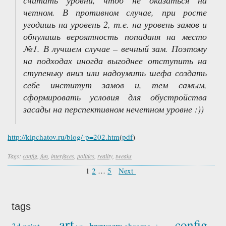
считать уровни, чтоб не оказаться на
четном. В противном случае, при росте
угодишь на уровень 2, т.е. на уровень замов и
обнулишь вероятность попаданя на место
№1. В лучшем случае – вечный зам. Поэтому
на подходах иногда выгоднее отступить на
ступеньку вниз или надоумить шефа создать
себе институт замов и, тем самым,
сформировать условия для обустройства
засады на перспективном нечетном уровне :))
http://kipchatov.ru/blog/-p=202.htm
(
pdf
)
Tags:
config
,
fun
,
interfaces
,
politics
,
reality
,
tweaks
1
2
…
5
Next
tags
art
config
browsers