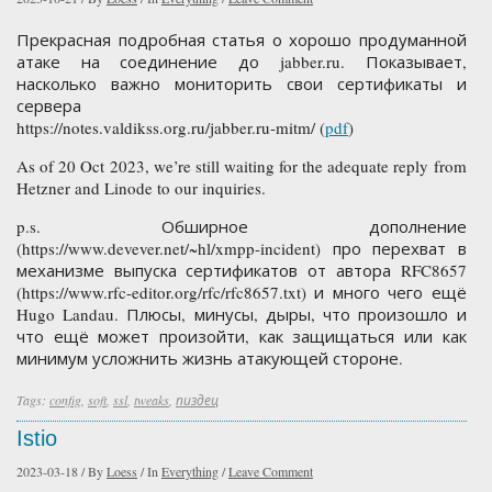
Прекрасная подробная статья о хорошо продуманной
атаке на соединение до jabber.ru. Показывает,
насколько важно мониторить свои сертификаты и
сервера
https://notes.valdikss.org.ru/jabber.ru-mitm/ (
pdf
)
As of 20 Oct 2023, we’re still waiting for the adequate reply from
Hetzner and Linode to our inquiries.
p.s. Обширное дополнение
(https://www.devever.net/~hl/xmpp-incident) про перехват в
механизме выпуска сертификатов от автора RFC8657
(https://www.rfc-editor.org/rfc/rfc8657.txt) и много чего ещё
Hugo Landau. Плюсы, минусы, дыры, что произошло и
что ещё может произойти, как защищаться или как
минимум усложнить жизнь атакующей стороне.
Tags:
config
,
soft
,
ssl
,
tweaks
,
пиздец
Istio
2023-03-18
/
By
Loess
/
In
Everything
/
Leave Comment