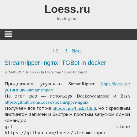
Loess.ru
having fun
1
2
…
5
Next
Streamripper+nginx+TGBot in docker
2024-01-28
/
By
Loess
/
In
Everything
/
Leave Comment
Продолжаем улучшать StreamRipper
https://loess.ru/
установка-streamripper/
На этот раз — используя Docker-compose и Bash
https://github.com/Loess/streamripper-nginx
Получаем всё тот же
https://t.me/FriskyChill
, но с красивым
листингом записей и быстрым-простым запуском одной
командой:
git clone
https://github.com/Loess/streamripper-