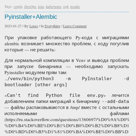
Tags:
config
,
DevOps
,
istio
,
kubernetes
,
soft
,
tweaks
Pyinstaller+Alembic
2023-01-27
/
By
Loess
/
In
Everything
/
Leave Comment
При упаковке работающего Py-кода с миграциями
alembic возникает множество проблем, с ходу погуглив
которые — не решить:
Для нормальной компиляции в Venv и вывода проблем
при запуске бинарника — необходимо запускать
Pyinstaller модулем прям там:
./venv/bin/python3 -m PyInstaller -d
bootloader [other args]
«
» лечится
Can't find Python file env.py
добавлением папки миграций к бинарнику
--add-data
— файлы распаковываются в /tmp/ вместе с остальными
исполняемыми файлами
(https://ru.stackoverflow.com/questions/1360697/%D0%9A%D0
%D0%B4%D0%BE%D0%B1%D0%B0%D0%B2%D0%B8%D1%8
%D0%BD%D0%B5%D1%81%D0%BA%D0%BE%D0%BB%D1%