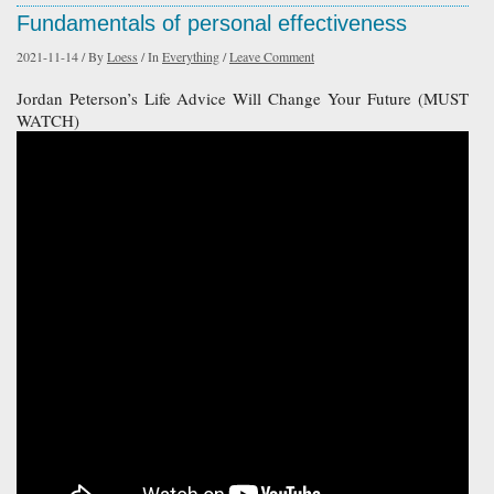
Fundamentals of personal effectiveness
2021-11-14
/
By
Loess
/
In
Everything
/
Leave Comment
Jordan Peterson’s Life Advice Will Change Your Future (MUST
WATCH)