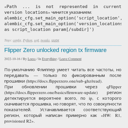
«
Path ... is not represented in current
» чинится указанием:
version locations
alembic_cfg.set_main_option('script_location','r
alembic_cfg.set_main_option('version_locations',
as script_location param[/subdir]')
Tags:
config
,
Python
,
soft
,
tweaks
,
цирк
Flipper Zero unlocked region tx firmware
2022-10-16
/
By
Loess
/
In
Everything
/
Leave Comment
По-умолчанию Флиппер умеет читать все частоты, но
передавать — только по фиксированным после
прошивки (https://docs.flipperzero.one/sub-ghz/read).
При обновлении прошивки через qFlipper
(https://docs.flipperzero.one/basics/firmware-update) регион
детектируется вероятнее всего, по ip, с которого
скачивается прошивка, но говорят, что по совокупности
показателей. Устанавливается соответствующий
регион, который написан примерно как «HW: R1,
provisioned R2».