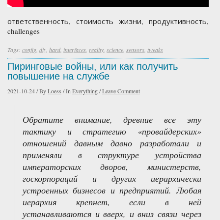
ответственность, стоимость жизни, продуктивность,
challenges
Tags:
config
,
diy
,
hard
,
interfaces
,
reality
,
science
,
sensors
,
tweaks
Пиринговые войны, или как получить
повышение на службе
2021-10-24
/
By
Loess
/
In
Everything
/
Leave Comment
Обратите внимание, древние все эту
тактику и стратегию «провайдерских»
отношений давным давно разработали и
применяли в структуре устройства
императорских дворов, министерств,
госкорпораций и других иерархически
устроенных бизнесов и предприятий. Любая
иерархия крепнет, если в ней
устанавливаются и вверх, и вниз связи через