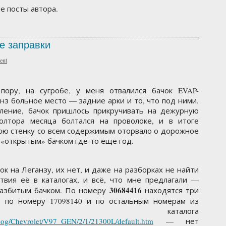
ые посты автора.
е заправки
ent
ору, на сугробе, у меня отвалился бачок EVAP-
анз больное место — задние арки и то, что под ними.
пление, бачок пришлось прикручивать на дежурную
полтора месяца болтался на проволоке, и в итоге
нюю стенку со всем содержимым оторвало о дорожное
м «открытым» бачком где-то ещё год.
к на Леганзу, их нет, и даже на разборках не найти
твия её в каталогах, и всё, что мне предлагали —
30684416
разбитым бачком. По номеру
находятся три
0, по номеру 17098140 и по остальным номерам из
ного каталога
atalog/Chevrolet/V97_GEN/2/1/21300L/default.htm
— нет