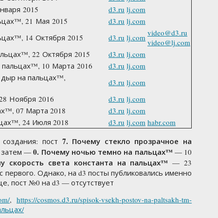
Января 2015
d3.ru
lj.com
ьцах™, 21 Мая 2015
d3.ru
lj.com
video@d3.ru
ьцах™, 14 Октября 2015
d3.ru
lj.com
video@lj.com
альцах™, 22 Октября 2015
d3.ru
lj.com
а пальцах™, 10 Марта 2016
d3.ru
lj.com
 дыр на пальцах™,
d3.ru
lj.com
 28 Ноября 2016
d3.ru
lj.com
х­™, 07 Марта 2018
d3.ru
lj.com
цах™, 24 Июля 2018
d3.ru
lj.com
habr.com
7. Почему стекло прозрачное на
 создания: пост
0. Почему ночью темно на пальцах™
, затем —
— 10
му скорость света константа на пальцах™
— 23
с первого. Однако, на d3 посты публиковались именно
ице, пост №0 на d3 — отсутствует
com/
,
https://cosmos.d3.ru/spisok-vsekh-postov-na-paltsakh-tm-
пальцах/