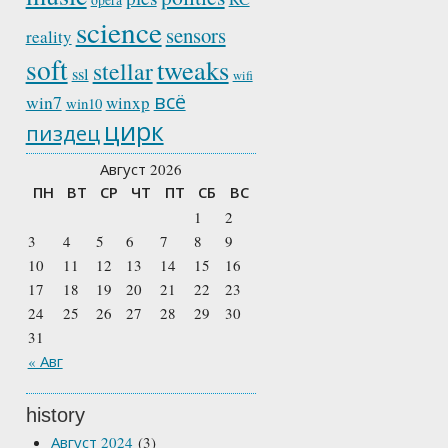
science
sensors
reality
soft
tweaks
stellar
ssl
wifi
всё
win7
winxp
win10
цирк
пиздец
Август 2026
ПН
ВТ
СР
ЧТ
ПТ
СБ
ВС
1
2
3
4
5
6
7
8
9
10
11
12
13
14
15
16
17
18
19
20
21
22
23
24
25
26
27
28
29
30
31
« Авг
history
Август 2024
(3)