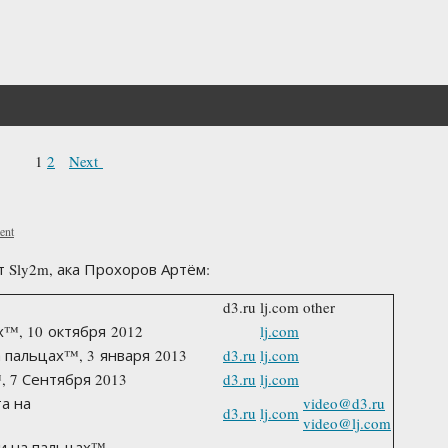
1
2
Next
ent
т Sly2m, ака Прохоров Артём:
d3.ru
lj.com
other
х™, 10 октября 2012
lj.com
на пальцах™, 3 января 2013
d3.ru
lj.com
, 7 Сентября 2013
d3.ru
lj.com
та на
video@d3.ru
d3.ru
lj.com
video@lj.com
и на пальцах™,