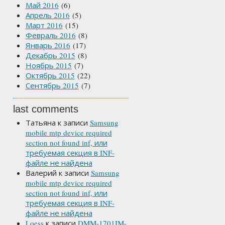
Май 2016
(6)
Апрель 2016
(5)
Март 2016
(15)
Февраль 2016
(8)
Январь 2016
(17)
Декабрь 2015
(8)
Ноябрь 2015
(7)
Октябрь 2015
(22)
Сентябрь 2015
(7)
last comments
Татьяна
к записи
Samsung
mobile mtp device required
section not found inf, или
требуемая секция в INF-
файле не найдена
Валерий
к записи
Samsung
mobile mtp device required
section not found inf, или
требуемая секция в INF-
файле не найдена
Loess
к записи
DMM-1701IM-