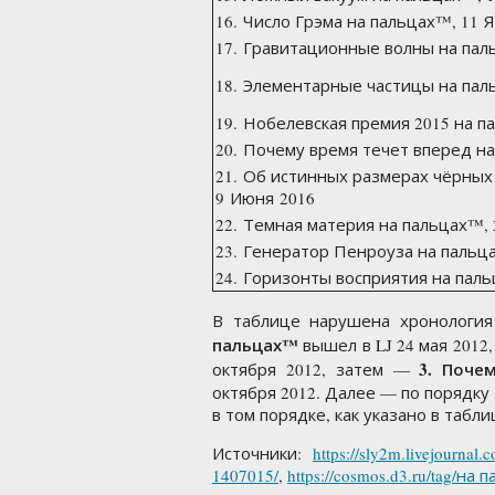
16. Число Грэма на пальцах™, 11 
17. Гравитационные волны на пал
18. Элементарные частицы на пал
19. Нобелевская премия 2015 на п
20. Почему время течет вперед н
21. Об истинных размерах чёрных
9 Июня 2016
22. Темная материя на пальцах­™,
23. Генератор Пенроуза на пальца
24. Горизонты восприятия на паль
В таблице нарушена хронология
пальцах™
вышел в LJ 24 мая 2012
3. Поче
октября 2012, затем —
октября 2012. Далее — по порядку 
в том порядке, как указано в табл
Источники:
https://sly2m.livejournal.
1407015/
,
https://cosmos.d3.ru/tag/на 