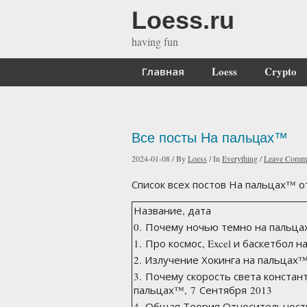
Loess.ru
having fun
Главная
Loess
Crypto
Все посты На пальцах™
2024-01-08
/
By
Loess
/
In
Everything
/
Leave Comm
Список всех постов На пальцах™ о
Название, дата
0. Почему ночью темно на пальца
1. Про космос, Excel и баскетбол 
2. Излучение Хокинга на пальцах™
3. Почему скорость света констан
пальцах™, 7 Сентября 2013
4. Общая Теория Относительност