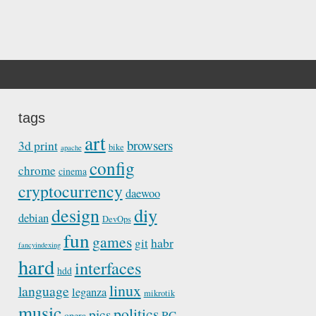
tags
art
browsers
3d print
bike
apache
config
chrome
cinema
cryptocurrency
daewoo
diy
design
debian
DevOps
fun
games
habr
git
fancyindexing
hard
interfaces
hdd
linux
language
leganza
mikrotik
music
politics
pics
RC
opera