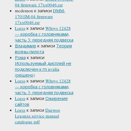
04 firmware 17xx0046.rar
mcdemon
к записи
DMM-
1701IM-04 firmware
17xx0046.rar
Loess
к записи
Wltoys 12428
— коробка с головняками,
часть 3: передняя подвеска
Владимир
к записи
Теория
волны-пилота
Рома
к записи
Используемый дисплей не
подключен к гп nvidia
(решено)
Loess
к записи
Wltoys 12428
— коробка с головняками,
часть 3: передняя подвеска
Loess
к записи
Ожирение
сайтов
Loess
к записи
Daewoo
Leganza service manual
catalogue pdf