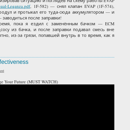
лизировав ситуацию и поглядев на схему работы EVAP
anual-Leganza.pdf
, 1F-582) — снял клапан EVAP (1F-574),
родул и протыкал его туда-сюда аккумулятором — и
— заводиться после заправки!
время, пока я ездил с заменённым бачком — ECM
сосу из бачка, и после заправки подавал смесь вне
тно, из-за грязи, попавшей внутрь в то время, как я
fectiveness
ent
ange Your Future (MUST WATCH)