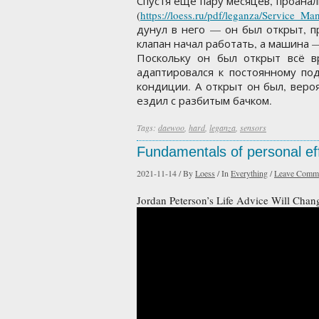
Спустя ещё пару месяцев, проана
(
https://loess.ru/pdf/leganza/Service_M
дунул в него — он был открыт, п
клапан начал работать, а машина 
Поскольку он был открыт всё 
адаптировался к постоянному под
кондиции. А открыт он был, вероя
ездил с разбитым бачком.
Tags:
daewoo
,
hard
,
leganza
,
sensors
Fundamentals of personal ef
2021-11-14
/
By
Loess
/
In
Everything
/
Leave Comm
Jordan Peterson’s Life Advice Will Ch