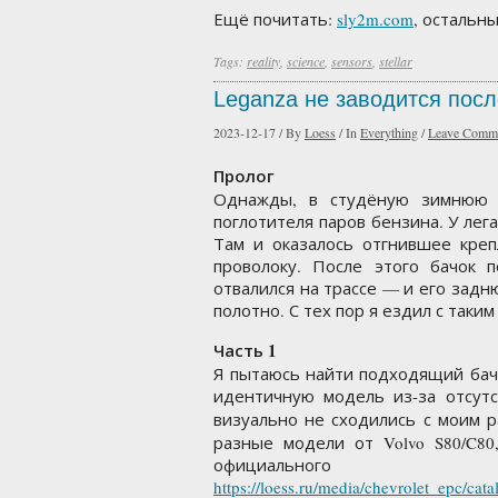
Ещё почитать:
sly2m.com
, остальн
Tags:
reality
,
science
,
sensors
,
stellar
Leganza не заводится посл
2023-12-17
/
By
Loess
/
In
Everything
/
Leave Comm
Пролог
Однажды, в студёную зимнюю п
поглотителя паров бензина. У лег
Там и оказалось отгнившее кре
проволоку. После этого бачок 
отвалился на трассе — и его зад
полотно. С тех пор я ездил с таки
Часть 1
Я пытаюсь найти подходящий бачо
идентичную модель из-за отсутс
визуально не сходились с моим 
разные модели от Volvo S80/C8
официаль
https://loess.ru/media/chevrolet_epc/c