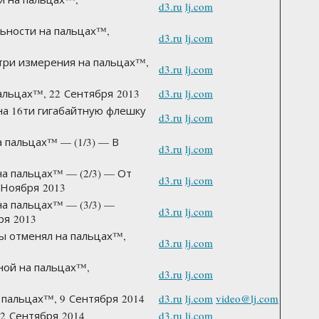
d3.ru
lj.com
ьности на пальцах™,
d3.ru
lj.com
 три измерения на пальцах™,
d3.ru
lj.com
альцах™, 22 Сентября 2013
d3.ru
lj.com
на 16ти гигабайтную флешку
d3.ru
lj.com
а пальцах™ — (1/3) — В
d3.ru
lj.com
на пальцах™ — (2/3) — От
d3.ru
lj.com
 Ноября 2013
на пальцах™ — (3/3) —
d3.ru
lj.com
ря 2013
ры отменял на пальцах™,
d3.ru
lj.com
ной на пальцах™,
d3.ru
lj.com
 пальцах™, 9 Сентября 2014
d3.ru
lj.com
video@lj.com
12 Сентября 2014
d3.ru
lj.com