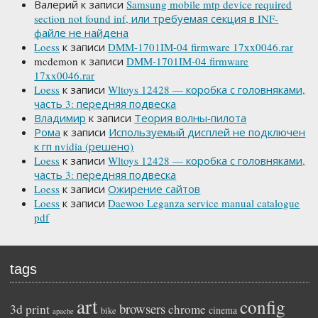
Валерий
к записи
Samsung mobile mtp device required
section not found inf, или требуемая секция в INF-
файле не найдена
Loess
к записи
DMM-1701IM-04 firmware 17xx0046.rar
mcdemon
к записи
DMM-1701IM-04 firmware
17xx0046.rar
Loess
к записи
Wltoys 12428 — коробка с головняками,
часть 3: передняя подвеска
Владимир
к записи
Теория волны-пилота
Рома
к записи
Используемый дисплей не подключен
к гп nvidia (решено)
Loess
к записи
Wltoys 12428 — коробка с головняками,
часть 3: передняя подвеска
Loess
к записи
Ожирение сайтов
Loess
к записи
Daewoo Leganza service manual catalogue
pdf
tags
art
config
browsers
3d print
chrome
cinema
bike
apache