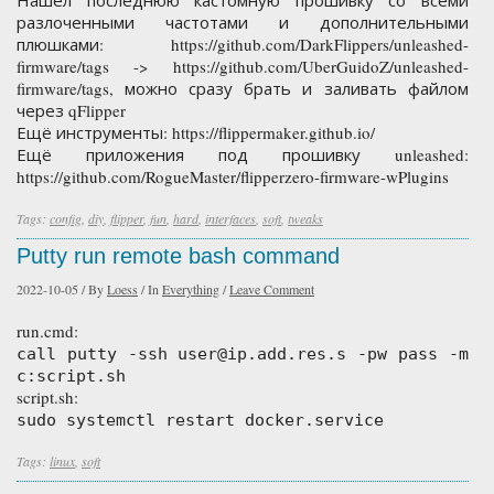
Нашёл последнюю кастомную прошивку со всеми
разлоченными частотами и дополнительными
плюшками: https://github.com/DarkFlippers/unleashed-
firmware/tags -> https://github.com/UberGuidoZ/unleashed-
firmware/tags, можно сразу брать и заливать файлом
через qFlipper
Ещё инструменты: https://flippermaker.github.io/
Ещё приложения под прошивку unleashed:
https://github.com/RogueMaster/flipperzero-firmware-wPlugins
Tags:
config
,
diy
,
flipper
,
fun
,
hard
,
interfaces
,
soft
,
tweaks
Putty run remote bash command
2022-10-05
/
By
Loess
/
In
Everything
/
Leave Comment
run.cmd:
call putty -ssh user@ip.add.res.s -pw pass -m
c:script.sh
script.sh:
sudo systemctl restart docker.service
Tags:
linux
,
soft