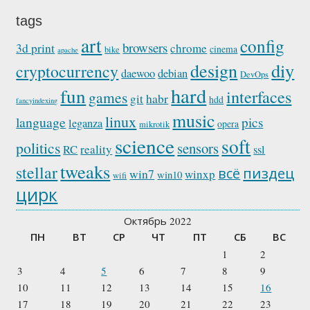
tags
art
config
browsers
3d print
chrome
cinema
bike
apache
diy
design
cryptocurrency
daewoo
debian
DevOps
hard
fun
interfaces
games
habr
git
hdd
fancyindexing
music
linux
language
pics
leganza
opera
mikrotik
science
soft
politics
sensors
reality
RC
ssl
tweaks
stellar
пиздец
всё
win7
winxp
win10
wifi
цирк
Октябрь 2022
ПН
ВТ
СР
ЧТ
ПТ
СБ
ВС
1
2
3
4
5
6
7
8
9
10
11
12
13
14
15
16
17
18
19
20
21
22
23