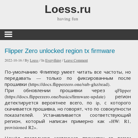
Loess.ru
having fun
Flipper Zero unlocked region tx firmware
2022-10-16
/
By
Loess
/
In
Everything
/
Leave Comment
По-умолчанию Флиппер умеет читать все частоты, но
передавать — только по фиксированным после
прошивки (https://docs.flipperzero.one/sub-ghz/read).
При обновлении прошивки через qFlipper
(https://docs.flipperzero.one/basics/firmware-update) регион
детектируется вероятнее всего, по ip, с которого
скачивается прошивка, но говорят, что по совокупности
показателей. Устанавливается соответствующий
регион, который написан примерно как «HW: R1,
provisioned R2».