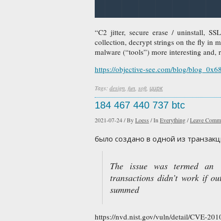
“C2 jitter, secure erase / uninstall, 
collection, decrypt strings on the fly i
malware (“tools”) more interesting and, r
https://objective-see.com/blog/blog_0x6
Tags:
design
,
fun
,
soft
,
цирк
184 467 440 737 btc
2021-07-24
/
By
Loess
/
In
Everything
/
Leave Comm
было создано в одной из транзакц
The issue was termed an “
transactions didn’t work if o
summed
https://nvd.nist.gov/vuln/detail/CVE-20