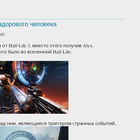
3 здорового человека
ent
т Half-Life 3, вместо этого получив Alyx.
о было во вселенной Half-Life:
над ним, являющиеся триггером странных событий,