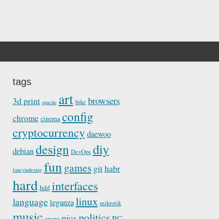
tags
art
browsers
3d print
bike
apache
config
chrome
cinema
cryptocurrency
daewoo
diy
design
debian
DevOps
fun
games
habr
git
fancyindexing
hard
interfaces
hdd
linux
language
leganza
mikrotik
music
politics
pics
RC
opera