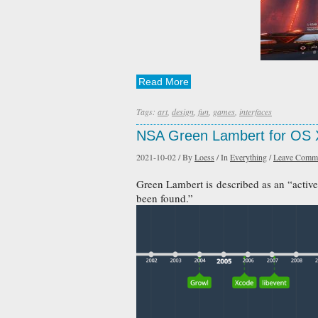
Read More
Tags:
art
,
design
,
fun
,
games
,
interfaces
NSA Green Lambert for OS X 
2021-10-02
/
By
Loess
/
In
Everything
/
Leave Comm
Green Lambert is described as an “acti
been found.”