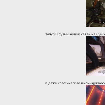
Запуск спутник
а
овой связи из бунк
и даже классические цилиндричес