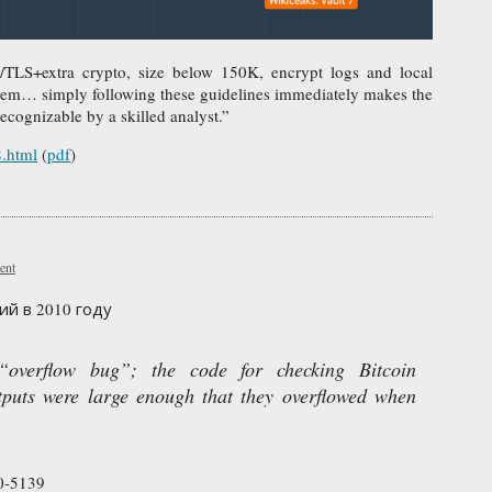
SSL/TLS+extra crypto, size below 150K, encrypt logs and local
n mem… simply following these guidelines immediately makes the
ecognizable by a skilled analyst.”
8.html
(
pdf
)
ent
ий в 2010 году
overflow bug”; the code for checking Bitcoin
utputs were large enough that they overflowed when
10-5139