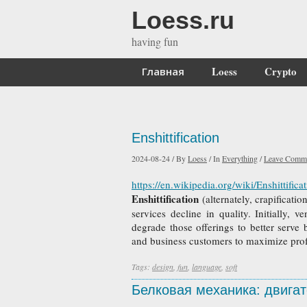
Loess.ru
having fun
Главная
Loess
Crypto
Enshittification
2024-08-24
/
By
Loess
/
In
Everything
/
Leave Comm
https://en.wikipedia.org/wiki/Enshittifica
Enshittification
(alternately, crapificat
services decline in quality. Initially, v
degrade those offerings to better serve 
and business customers to maximize profi
Tags:
design
,
fun
,
language
,
soft
Белковая механика: двигател