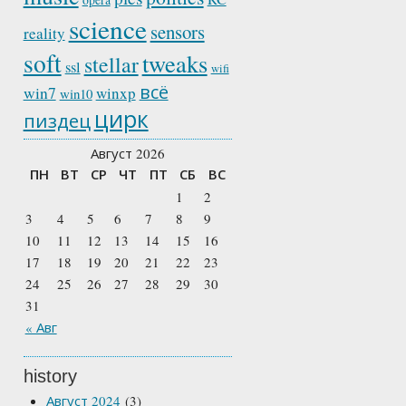
science
sensors
reality
soft
tweaks
stellar
ssl
wifi
всё
win7
winxp
win10
цирк
пиздец
Август 2026
ПН
ВТ
СР
ЧТ
ПТ
СБ
ВС
1
2
3
4
5
6
7
8
9
10
11
12
13
14
15
16
17
18
19
20
21
22
23
24
25
26
27
28
29
30
31
« Авг
history
Август 2024
(3)