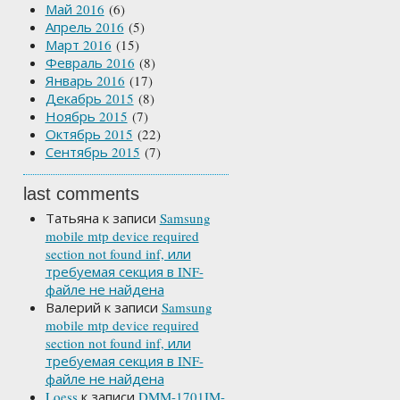
Май 2016
(6)
Апрель 2016
(5)
Март 2016
(15)
Февраль 2016
(8)
Январь 2016
(17)
Декабрь 2015
(8)
Ноябрь 2015
(7)
Октябрь 2015
(22)
Сентябрь 2015
(7)
last comments
Татьяна
к записи
Samsung
mobile mtp device required
section not found inf, или
требуемая секция в INF-
файле не найдена
Валерий
к записи
Samsung
mobile mtp device required
section not found inf, или
требуемая секция в INF-
файле не найдена
Loess
к записи
DMM-1701IM-