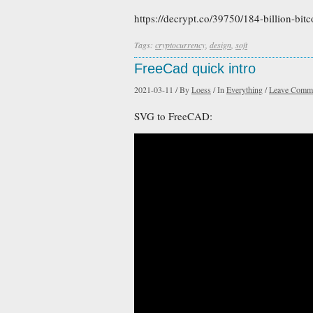
https://decrypt.co/39750/184-billion-bi
Tags:
cryptocurrency
,
design
,
soft
FreeCad quick intro
2021-03-11
/
By
Loess
/
In
Everything
/
Leave Comm
SVG to FreeCAD: