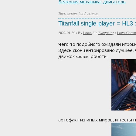
Белковая механика: двигатель
Tags:
design
,
hard
,
science
Titanfall single-player = HL
2022-01-30
/
By
Loess
/
In
Everything
/
Leave Comm
Чего-то подобного ожидали игроки о
Здесь сконцентрировано лучшее, чт
движок source, роботы,
артефакт из иных миров, и тесты 