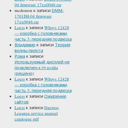
04 firmware 17xx0046.rar
mcdemon
к записи
DMM-
1701IM-04 firmware
17xx0046.rar
Loess
к записи
Wltoys 12428
— коробка с головняками,
часть 3: передняя подвеска
Владимир
к записи
Теория
волны-пилота
Рома
к записи
Используемый дисплей не
подключен к гп nvidia
(решено)
Loess
к записи
Wltoys 12428
— коробка с головняками,
часть 3: передняя подвеска
Loess
к записи
Ожирение
сайтов
Loess
к записи
Daewoo
Leganza service manual
catalogue pdf