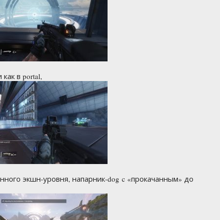
ак в portal,
енного экшн-уровня, напарник-dog c «прокачанным» до