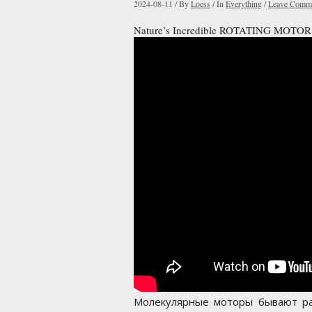
2024-08-11
/
By
Loess
/
In
Everything
/
Leave Comm
Nature’s Incredible ROTATING MOTOR (I
Молекулярные моторы бывают ра