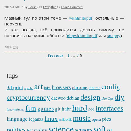
2015-11-01
/
By
Loess
/
In
Everything
/
Leave Comment
главный тул по этой теме —
wkhtmltopdf
, остальные —
неочень.
И как всегда, всё приходится делать самому, не
полагаясь на чужие обёртки (
phpwkhtmltopdf
или
snappy
)
Tags:
soft
Previous
1
…
7
8
tags
art
config
browsers
3d print
chrome
cinema
bike
apache
diy
design
cryptocurrency
daewoo
debian
DevOps
hard
fun
interfaces
games
habr
git
hdd
fancyindexing
music
linux
language
pics
leganza
opera
mikrotik
science
soft
politics
sensors
reality
RC
ssl