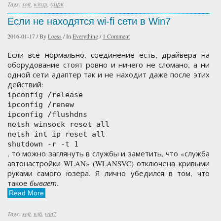
Tags:
soft
,
winxp
,
цирк
Если не находятся wi-fi сети в Win7
2016-01-17
/
By
Loess
/
In
Everything
/
1 Comment
Если всё нормально, соединение есть, драйвера на
оборудование стоят ровно и ничего не сломано, а ни
одной сети адаптер так и не находит даже после этих
действий:
ipconfig /release
ipconfig /renew
ipconfig /flushdns
netsh winsock reset all
netsh int ip reset all
shutdown -r -t 1
, то можно заглянуть в службы и заметить, что «служба
автонастройки WLAN» (WLANSVC) отключена кривыми
руками самого юзера. Я лично убедился в том, что
такое
бывает
.
Read More
Tags:
soft
,
wifi
,
win7