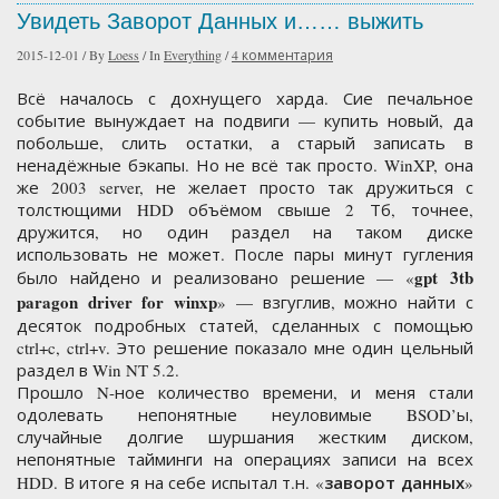
Увидеть Заворот Данных и…… выжить
2015-12-01
/
By
Loess
/
In
Everything
/
4 комментария
Всё началось с дохнущего харда. Сие печальное
событие вынуждает на подвиги — купить новый, да
побольше, слить остатки, а старый записать в
ненадёжные бэкапы. Но не всё так просто. WinXP, она
же 2003 server, не желает просто так дружиться с
толстющими HDD объёмом свыше 2 Тб, точнее,
дружится, но один раздел на таком диске
использовать не может. После пары минут гугления
gpt 3tb
было найдено и реализовано решение — «
paragon driver for winxp
» — взгуглив, можно найти с
десяток подробных статей, сделанных с помощью
ctrl+c, ctrl+v. Это решение показало мне один цельный
раздел в Win NT 5.2.
Прошло N-ное количество времени, и меня стали
одолевать непонятные неуловимые BSOD’ы,
случайные долгие шуршания жестким диском,
непонятные тайминги на операциях записи на всех
заворот данных
HDD. В итоге я на себе испытал т.н. «
»