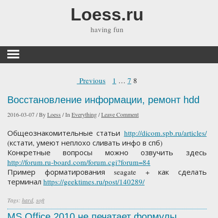
Loess.ru
having fun
Previous
1
…
7
8
Восстановление информации, ремонт hdd
2016-03-07
/
By
Loess
/
In
Everything
/
Leave Comment
Общеознакомительные статьи
http://dicom.spb.ru/articles/
(кстати, умеют неплохо сливать инфо в спб)
Конкретные вопросы можно озвучить здесь
http://forum.ru-board.com/forum.cgi?forum=84
Пример форматирования seagate + как сделать
терминал
https://geektimes.ru/post/140289/
Tags:
hard
,
soft
MS Office 2010 не печатает формулы