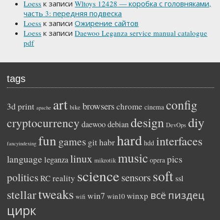
Loess
к записи
Wltoys 12428 — коробка с головняками,
часть 3: передняя подвеска
Loess
к записи
Ожирение сайтов
Loess
к записи
Daewoo Leganza service manual catalogue
pdf
tags
art
config
browsers
3d print
chrome
cinema
bike
apache
diy
design
cryptocurrency
daewoo
debian
DevOps
hard
fun
interfaces
games
habr
git
hdd
fancyindexing
music
linux
language
pics
leganza
opera
mikrotik
science
soft
politics
sensors
reality
RC
ssl
tweaks
stellar
пиздец
всё
win7
winxp
win10
wifi
цирк