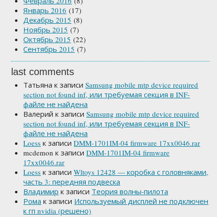
Февраль 2016
(8)
Январь 2016
(17)
Декабрь 2015
(8)
Ноябрь 2015
(7)
Октябрь 2015
(22)
Сентябрь 2015
(7)
last comments
Татьяна
к записи
Samsung mobile mtp device required
section not found inf, или требуемая секция в INF-
файле не найдена
Валерий
к записи
Samsung mobile mtp device required
section not found inf, или требуемая секция в INF-
файле не найдена
Loess
к записи
DMM-1701IM-04 firmware 17xx0046.rar
mcdemon
к записи
DMM-1701IM-04 firmware
17xx0046.rar
Loess
к записи
Wltoys 12428 — коробка с головняками,
часть 3: передняя подвеска
Владимир
к записи
Теория волны-пилота
Рома
к записи
Используемый дисплей не подключен
к гп nvidia (решено)