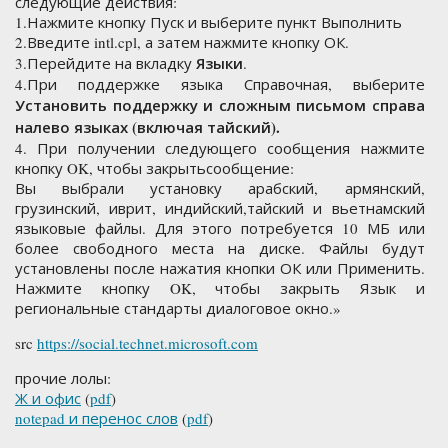
следующие действия:
1.Нажмите кнопку Пуск и выберите пункт Выполнить
2.Введите intl.cpl, а затем нажмите кнопку ОК.
Языки
3.Перейдите на вкладку
.
4.При поддержке языка Справочная, выберите
Установить поддержку и сложным письмом справа
налево языках (включая тайский).
4. При получении следующего сообщения нажмите
кнопку OK, чтобы закрытьсообщение:
Вы выбрали установку арабский, армянский,
грузинский, иврит, индийский,тайский и вьетнамский
языковые файлы. Для этого потребуется 10 МБ или
более свободного места на диске. Файлы будут
установлены после нажатия кнопки ОК или Применить.
Нажмите кнопку OK, чтобы закрыть Язык и
региональные стандарты диалоговое окно.»
src
https://social.technet.microsoft.com
прочие лолы:
Ж и офис
(
pdf
)
notepad и перенос слов
(
pdf
)