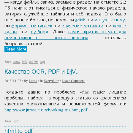
— когда файлы, записываемые в раздел на отметке 2,2
Тб начинают писаться в физическое начало раздела,
затирая служебные таблицы и всё подряд. Это было
внезапно и
больно
, не помог ни
gdisk
, ни
мануал к нему
,
ни
форумы
,
ни
гуглёж
, ни
изучение
матчасти
, ни
левые
тулзы
, ни
ру-
борд
. Даже
самая крутая штука для
неинвазивного восстановления
оказалась
безрезультатной.
Read More
Tags:
hard
,
hdd
,
ich10r
,
soft
Качество OCR, PDF и DjVu
2015-11-27
/
By
Loess
/
In
Everything
/
Leave Comment
Когда-то давно по проблеме «fine reader лишние
пробелы» набрёл на хорошую статью со сравнением
качества распознавания и возможностей форматов:
http://www.jurassic.ru/ebooking.rus.htm
,
pdf
Tags:
soft
html to pdf