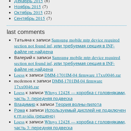
Декабрь 2015
(8)
Ноябрь 2015
(7)
Октябрь 2015
(22)
Сентябрь 2015
(7)
last comments
Татьяна
к записи
Samsung mobile mtp device required
section not found inf, или требуемая секция в INF-
файле не найдена
Валерий
к записи
Samsung mobile mtp device required
section not found inf, или требуемая секция в INF-
файле не найдена
Loess
к записи
DMM-1701IM-04 firmware 17xx0046.rar
mcdemon
к записи
DMM-1701IM-04 firmware
17xx0046.rar
Loess
к записи
Wltoys 12428 — коробка с головняками,
часть 3: передняя подвеска
Владимир
к записи
Теория волны-пилота
Рома
к записи
Используемый дисплей не подключен
к гп nvidia (решено)
Loess
к записи
Wltoys 12428 — коробка с головняками,
часть 3: передняя подвеска