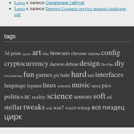
Loess
к записи
Ожирение сайтов
Loess
к записи
Daewoo Leganza service manual catalogue
pdf
tags
art
config
browsers
3d print
chrome
cinema
bike
apache
diy
design
cryptocurrency
daewoo
debian
DevOps
hard
fun
interfaces
games
habr
git
hdd
fancyindexing
music
linux
language
pics
leganza
opera
mikrotik
science
soft
politics
sensors
reality
RC
ssl
tweaks
stellar
пиздец
всё
win7
winxp
win10
wifi
цирк