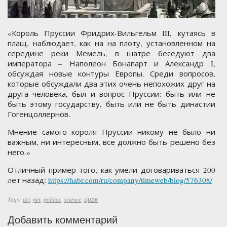
«Король Пруссии Фридрих-Вильгельм III, кутаясь в
плащ, наблюдает, как на на плоту, установленном на
середине реки Мемель, в шатре беседуют два
императора – Наполеон Бонапарт и Александр I,
обсуждая новые контуры Европы. Среди вопросов,
которые обсуждали два этих очень непохожих друг на
друга человека, был и вопрос Пруссии: быть или не
быть этому государству, быть или не быть династии
Гогенцоллернов.
Мнение самого короля Пруссии никому не было ни
важным, ни интересным, все должно быть решено без
него.»
Отличный пример того, как умели договариваться 200
лет назад:
https://habr.com/ru/company/timeweb/blog/576308/
Tags:
art
,
fun
,
politics
,
science
,
цирк
Добавить комментарий