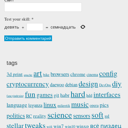
Test your skill:
*
девять
+
=
семнадцать
tags
art
config
browsers
3d print
chrome
cinema
bike
apache
diy
design
cryptocurrency
daewoo
debian
DevOps
hard
fun
interfaces
games
habr
git
hdd
fancyindexing
music
linux
language
pics
leganza
opera
mikrotik
science
soft
politics
sensors
reality
RC
ssl
tweaks
stellar
пиздец
всё
win7
winxp
win10
wifi